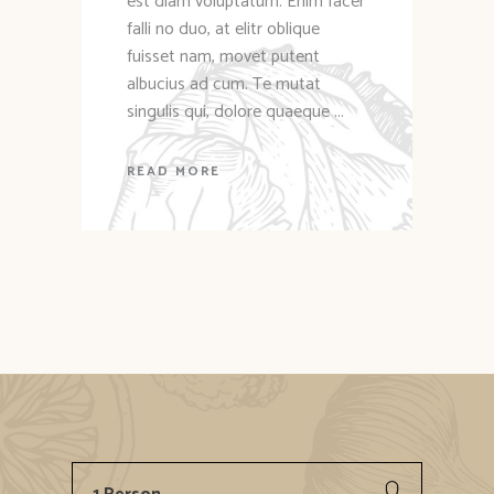
est diam voluptatum. Enim facer
falli no duo, at elitr oblique
fuisset nam, movet putent
albucius ad cum. Te mutat
singulis qui, dolore quaeque
READ MORE