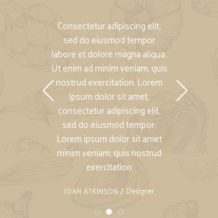
quis
Consectetur adipiscing elit,
Lore
Lorem
sed do eiusmod tempor
con
,
labore et dolore magna aliqua.
se
lit,
Ut enim ad minim veniam, quis
labor
or.
nostrud exercitation. Lorem
Ut en
amet,
ipsum dolor sit amet,
nost
lit,
consectetur adipiscing elit,
r vel
sed do eiusmod tempor.
con
labore
Lorem ipsum dolor sit amet
se
liqua.
minim veniam, quis nostrud
labor
exercitation
Designer
JOAN ATKINSON