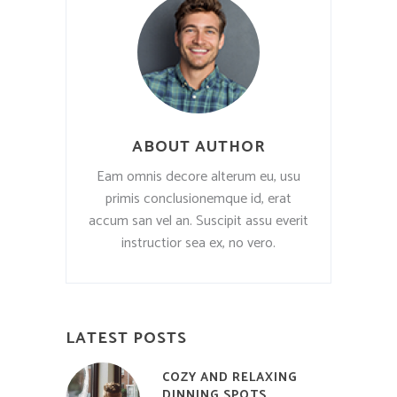
ABOUT AUTHOR
Eam omnis decore alterum eu, usu
primis conclusionemque id, erat
accum san vel an. Suscipit assu everit
instructior sea ex, no vero.
LATEST POSTS
COZY AND RELAXING
DINNING SPOTS