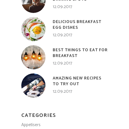
12.09.2017
DELICIOUS BREAKFAST
EGG DISHES
12.09.2017
BEST THINGS TO EAT FOR
BREAKFAST
12.09.2017
AMAZING NEW RECIPES
TO TRY OUT
12.09.2017
CATEGORIES
Appetisers