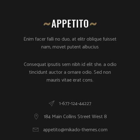
Enim facer falli no duo, at elitr oblique fuisset
nam, movet putent albucius
Consequat ipsutis sem nibh id elit she. a odio
tincidunt auctor a ornare odio. Sed non
mauris vitae erat cons.
1-677-124-44227
184 Main Collins Street West 8
appetito@mikado-themes.com