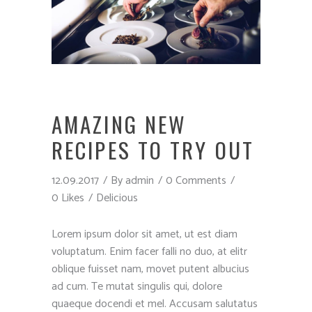
AMAZING NEW
RECIPES TO TRY OUT
12.09.2017
By
admin
0 Comments
0 Likes
Delicious
Lorem ipsum dolor sit amet, ut est diam
voluptatum. Enim facer falli no duo, at elitr
oblique fuisset nam, movet putent albucius
ad cum. Te mutat singulis qui, dolore
quaeque docendi et mel. Accusam salutatus