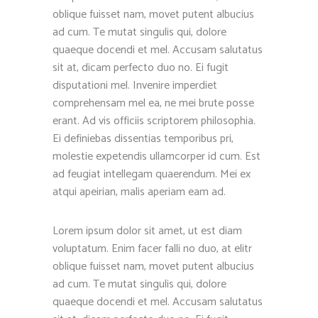
oblique fuisset nam, movet putent albucius
ad cum. Te mutat singulis qui, dolore
quaeque docendi et mel. Accusam salutatus
sit at, dicam perfecto duo no. Ei fugit
disputationi mel. Invenire imperdiet
comprehensam mel ea, ne mei brute posse
erant. Ad vis officiis scriptorem philosophia.
Ei definiebas dissentias temporibus pri,
molestie expetendis ullamcorper id cum. Est
ad feugiat intellegam quaerendum. Mei ex
atqui apeirian, malis aperiam eam ad.
Lorem ipsum dolor sit amet, ut est diam
voluptatum. Enim facer falli no duo, at elitr
oblique fuisset nam, movet putent albucius
ad cum. Te mutat singulis qui, dolore
quaeque docendi et mel. Accusam salutatus