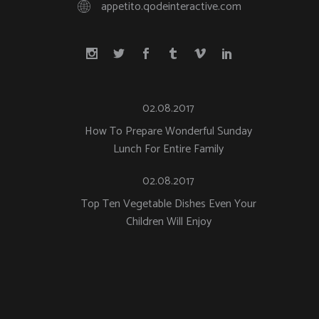
appetito.qodeinteractive.com
02.08.2017
How To Prepare Wonderful Sunday
Lunch For Entire Family
02.08.2017
Top Ten Vegetable Dishes Even Your
Children Will Enjoy