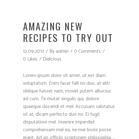
AMAZING NEW
RECIPES TO TRY OUT
12.09.2017
By
admin
0 Comments
0 Likes
Delicious
Lorem ipsum dolor sit amet, ut est diam
voluptatum. Enim facer falli no duo, at elitr
oblique fuisset nam, movet putent albucius
ad cum. Te mutat singulis qui, dolore
quaeque docendi et mel. Accusam salutatus
sit at, dicam perfecto duo no. Ei fugit
disputationi mel. Invenire imperdiet
comprehensam mel ea, ne mei brute posse
erant. Ad vis officiis scriptorem philosophia.