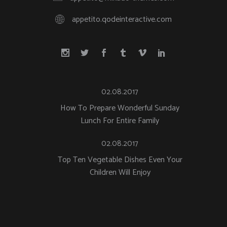
appetito.qodeinteractive.com
02.08.2017
How To Prepare Wonderful Sunday
Lunch For Entire Family
02.08.2017
Top Ten Vegetable Dishes Even Your
Children Will Enjoy