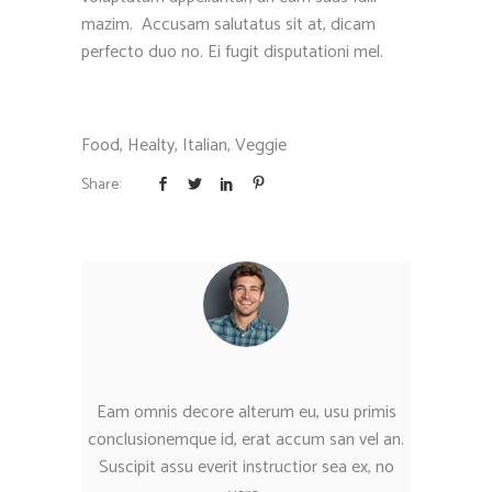
mazim. Accusam salutatus sit at, dicam
perfecto duo no. Ei fugit disputationi mel.
Food
,
Healty
,
Italian
,
Veggie
Share:
Eam omnis decore alterum eu, usu primis
conclusionemque id, erat accum san vel an.
Suscipit assu everit instructior sea ex, no