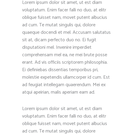
Lorem ipsum dolor sit amet, ut est diam
voluptatum. Enim facer falli no duo, at elitr
oblique fuisset nam, movet putent albucius
ad cum. Te mutat singulis qui, dolore
quaeque docendi et mel. Accusam salutatus
sit at, dicam perfecto duo no. Ei fugit
disputationi mel. Invenire imperdiet
comprehensam mel ea, ne mei brute posse
erant. Ad vis officiis scriptorem philosophia.
Ei definiebas dissentias temporibus pri,
molestie expetendis ullamcorper id cum. Est
ad feugiat intellegam quaerendum. Mei ex
atqui apeirian, malis aperiam eam ad.
Lorem ipsum dolor sit amet, ut est diam
voluptatum. Enim facer falli no duo, at elitr
oblique fuisset nam, movet putent albucius
ad cum. Te mutat singulis qui, dolore