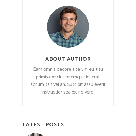
ABOUT AUTHOR
Eam omnis decore alterum eu, usu
primis conclusionemque id, erat
accum san vel an. Suscipit assu everit
instructior sea ex, no vero.
LATEST POSTS