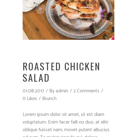
ROASTED CHICKEN
SALAD
01.08.2017
By
admin
2 Comments
0 Likes
Brunch
Lorem ipsum dolor sit amet, ut est diam
voluptatum. Enim facer falli no duo, at elitr
oblique fuisset nam, movet putent albucius