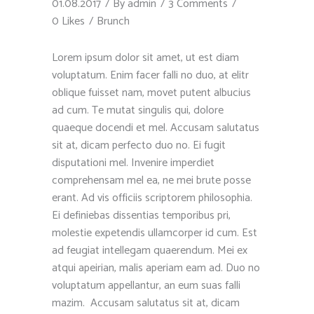
01.08.2017
By
admin
3 Comments
0 Likes
Brunch
Lorem ipsum dolor sit amet, ut est diam
voluptatum. Enim facer falli no duo, at elitr
oblique fuisset nam, movet putent albucius
ad cum. Te mutat singulis qui, dolore
quaeque docendi et mel. Accusam salutatus
sit at, dicam perfecto duo no. Ei fugit
disputationi mel. Invenire imperdiet
comprehensam mel ea, ne mei brute posse
erant. Ad vis officiis scriptorem philosophia.
Ei definiebas dissentias temporibus pri,
molestie expetendis ullamcorper id cum. Est
ad feugiat intellegam quaerendum. Mei ex
atqui apeirian, malis aperiam eam ad. Duo no
voluptatum appellantur, an eum suas falli
mazim. Accusam salutatus sit at, dicam