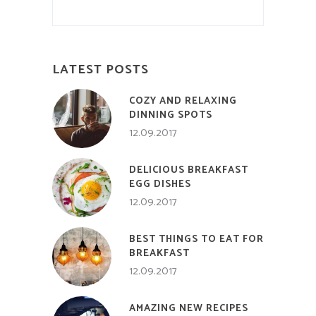
LATEST POSTS
COZY AND RELAXING
DINNING SPOTS
12.09.2017
DELICIOUS BREAKFAST
EGG DISHES
12.09.2017
BEST THINGS TO EAT FOR
BREAKFAST
12.09.2017
AMAZING NEW RECIPES