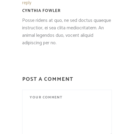
reply
CYNTHIA FOWLER
Posse ridens at quo, ne sed doctus quaeque
instructior, ei sea clita mediocritatem. An
animal legendos duo, vocent aliquid
adipiscing per no.
POST A COMMENT