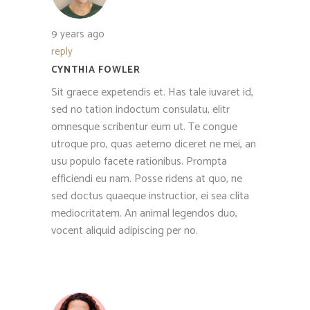
9 years ago
reply
CYNTHIA FOWLER
Sit graece expetendis et. Has tale iuvaret id,
sed no tation indoctum consulatu, elitr
omnesque scribentur eum ut. Te congue
utroque pro, quas aeterno diceret ne mei, an
usu populo facete rationibus. Prompta
efficiendi eu nam. Posse ridens at quo, ne
sed doctus quaeque instructior, ei sea clita
mediocritatem. An animal legendos duo,
vocent aliquid adipiscing per no.