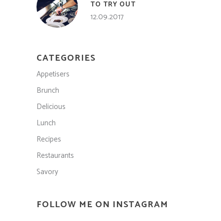
TO TRY OUT
12.09.2017
CATEGORIES
Appetisers
Brunch
Delicious
Lunch
Recipes
Restaurants
Savory
FOLLOW ME ON INSTAGRAM