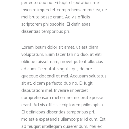
perfecto duo no. Ei fugit disputationi mel.
Invenire imperdiet comprehensam mel ea, ne
mei brute posse erant. Ad vis officiis
scriptorem philosophia. Ei definiebas
dissentias temporibus pri.
Lorem ipsum dolor sit amet, ut est diam
voluptatum. Enim facer falli no duo, at elitr
oblique fuisset nam, movet putent albucius
ad cum. Te mutat singulis qui, dolore
quaeque docendi et mel. Accusam salutatus
sit at, dicam perfecto duo no. Ei fugit
disputationi mel. Invenire imperdiet
comprehensam mel ea, ne mei brute posse
erant. Ad vis officiis scriptorem philosophia.
Ei definiebas dissentias temporibus pri,
molestie expetendis ullamcorper id cum. Est
ad feugiat intellegam quaerendum. Mei ex