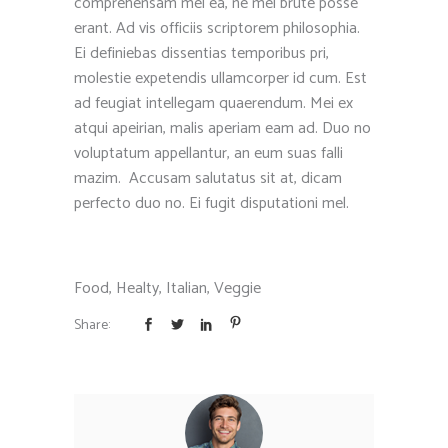
comprehensam mel ea, ne mei brute posse
erant. Ad vis officiis scriptorem philosophia.
Ei definiebas dissentias temporibus pri,
molestie expetendis ullamcorper id cum. Est
ad feugiat intellegam quaerendum. Mei ex
atqui apeirian, malis aperiam eam ad. Duo no
voluptatum appellantur, an eum suas falli
mazim. Accusam salutatus sit at, dicam
perfecto duo no. Ei fugit disputationi mel.
Food
,
Healty
,
Italian
,
Veggie
Share: